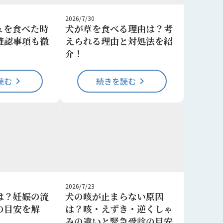
2026/7/30
ュを食べた時
犬が草を食べる理由は？考
確認事項も徹
えられる理由と対処法を紹
介！
読む
keyboard_arrow_right
続きを読む
keyboard_arrow_right
2026/7/23
は？妊娠の流
犬の咳が止まらない原因
の目安を解
は？咳・えずき・逆くしゃ
みの違いと緊急受診の目安