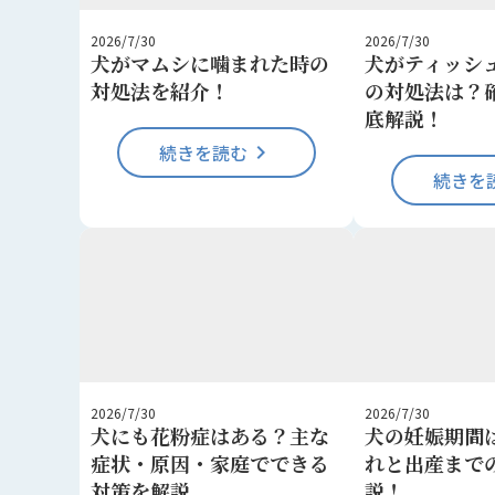
2026/7/30
2026/7/30
犬がマムシに噛まれた時の
犬がティッシ
対処法を紹介！
の対処法は？
底解説！
続きを読む
keyboard_arrow_right
続きを
2026/7/30
2026/7/30
犬にも花粉症はある？主な
犬の妊娠期間
症状・原因・家庭でできる
れと出産まで
対策を解説
説！