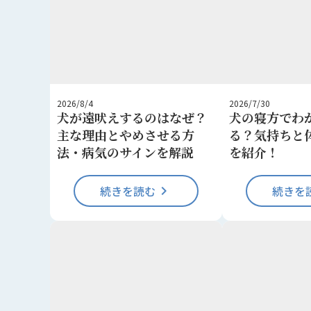
2026/8/4
2026/7/30
犬が遠吠えするのはなぜ？
犬の寝方でわ
主な理由とやめさせる方
る？気持ちと
法・病気のサインを解説
を紹介！
続きを読む
keyboard_arrow_right
続きを