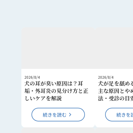
2026/8/4
2026/8/4
犬の耳が臭い原因は？耳
犬が足を舐め
垢・外耳炎の見分け方と正
主な原因とや
しいケアを解説
法・受診の目
続きを読む
keyboard_arrow_right
続きを