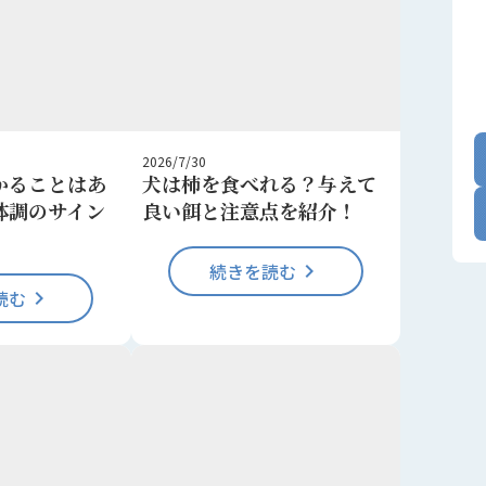
2026/7/30
かることはあ
犬は柿を食べれる？与えて
体調のサイン
良い餌と注意点を紹介！
続きを読む
keyboard_arrow_right
読む
keyboard_arrow_right