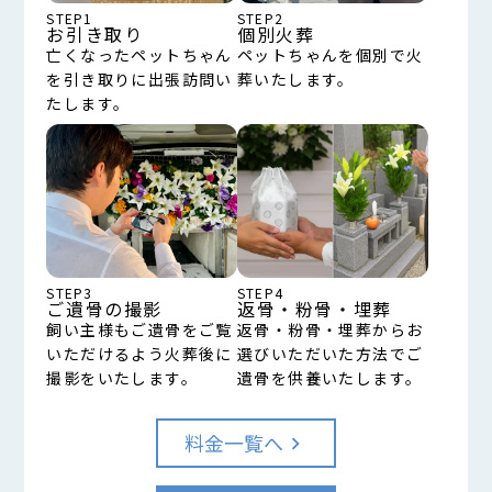
STEP1
STEP2
お引き取り
個別火葬
亡くなったペットちゃん
ペットちゃんを個別で火
を引き取りに出張訪問い
葬いたします。
たします。
STEP3
STEP4
ご遺骨の撮影
返骨・粉骨・埋葬
飼い主様もご遺骨をご覧
返骨・粉骨・埋葬からお
いただけるよう火葬後に
選びいただいた方法でご
撮影をいたします。
遺骨を供養いたします。
料金一覧へ
keyboard_arrow_right