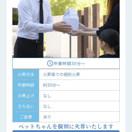
access_time
所要時間30分〜
火葬方法
火葬車での個別火葬
所要時間
約30分～
お骨上げ
なし
立ち合い
なし
ご返骨
あり
ペットちゃんを個別に火葬いたします