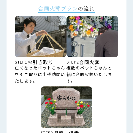
合同火葬プラン
の流れ
お引き取り
合同火葬
STEP1
STEP2
亡くなったペットちゃん
複数のペットちゃんと一
を引き取りに出張訪問い
緒に合同火葬いたしま
たします。
す。
埋葬、供養
STEP3