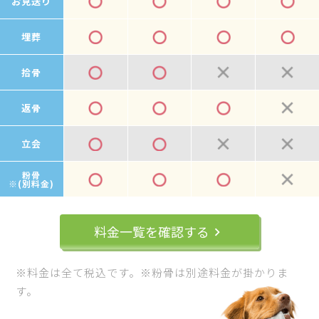
お見送り
埋葬
拾骨
返骨
立会
粉骨
※(別料金)
料金一覧を確認する
keyboard_arrow_right
※料金は全て税込です。※粉骨は別途料金が掛かりま
す。