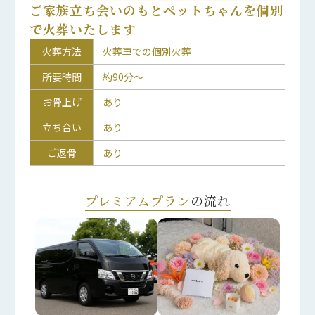
ご家族立ち会いのもとペットちゃんを個別
で火葬いたします
火葬方法
火葬車での個別火葬
所要時間
約90分～
お骨上げ
あり
立ち合い
あり
ご返骨
あり
プレミアムプラン
の流れ