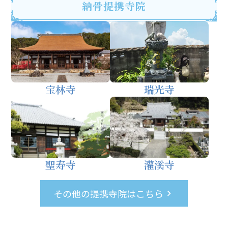
納骨提携寺院
宝林寺
瑞光寺
聖寿寺
灌溪寺
その他の提携寺院はこちら
keyboard_arrow_right