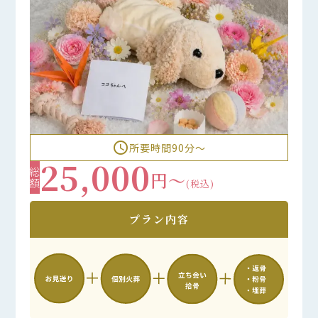
access_time
所要時間90分〜
25,000
総額
円～
(税込)
プラン内容