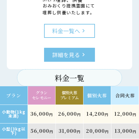
おみおくり提携霊園にて
埋葬し供養いたします。
料金一覧へ
keyboard_arrow_right
詳細を見る
keyboard_arrow_right
料金一覧
グラン
個別火葬
プラン
個別火葬
合同火葬
セレモニー
プレミアム
小動物(1kg
36,000
26,000
14,200
12,000
円
円
円
円
未満)
小型(3kg以
56,000
31,000
20,000
13,000
円
円
円
円
下)