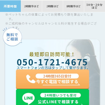
10分~20分
所要時間
2時間半ほど
2時間ほど
1時間半ほど
ほど
※
ペットちゃんの体重によってお見積もり額を算出いたしま
す。
※
ご成約後のキャンセルはキャンセル料が発生する場合がござ
います。
最短即日訪問可能！
050-1721-4675
スマートフォンの方はタップして繋がります。
24時間365日受付
今すぐ電話で相談する