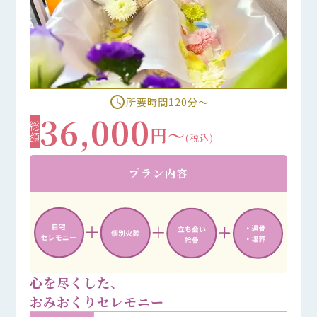
access_time
所要時間120分〜
36,000
総額
円～
(税込)
プラン内容
心を尽くした、
おみおくりセレモニー