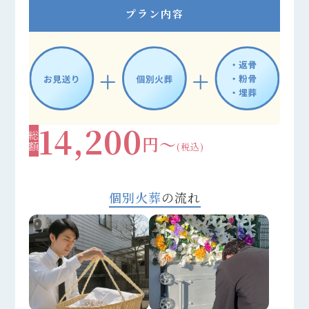
プラン内容
14,200
総額
円～
(税込)
個別火葬
の流れ