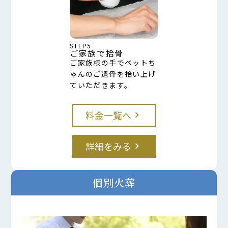
STEP5
ご家族で拾骨
ご家族様の手でペットち
ゃんのご遺骨を拾い上げ
ていただきます。
料金一覧へ
keyboard_arrow_right
詳細をみる
keyboard_arrow_right
個別火葬