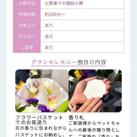
火葬方法
火葬車での個別火葬
所要時間
約180分～
お骨上げ
あり
立ち合い
あり
ご返骨
あり
グランセレモニー
独自の内容
フラワーバスケット
香り札
でのお見送り
ご家族様からペットちゃ
花の香りに包まれながら
んへの最後の贈り物とし
バスケットにお納めし、
て、ご家族の「香り」を