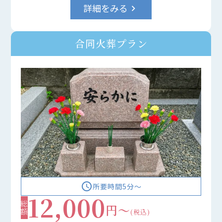
詳細をみる
keyboard_arrow_right
合同火葬プラン
access_time
所要時間5分〜
12,000
総額
円～
(税込)