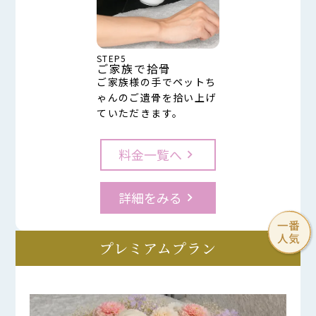
STEP5
ご家族で拾骨
ご家族様の手でペットち
ゃんのご遺骨を拾い上げ
ていただきます。
料金一覧へ
keyboard_arrow_right
詳細をみる
keyboard_arrow_right
プレミアムプラン