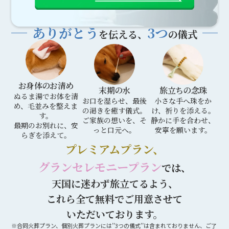
ありがとう
3つ
を伝える、
の儀式
お身体のお清め
末期の水
旅立ちの念珠
ぬるま湯でお体を清
お口を湿らせ、最後
小さな手へ珠をか
め、毛並みを整えま
の渇きを癒す儀式。
け、祈りを添える。
す。
ご家族の想いを、そ
静かに手を合わせ、
最期のお別れに、安
っと口元へ。
安寧を願います。
らぎを添えて。
プレミアムプラン、
グランセレモニープラン
では、
天国に迷わず旅立てるよう、
これら全て無料でご用意させて
いただいております。
※合同火葬プラン、個別火葬プランには’’3つの儀式’’は含まれておりません、ご了