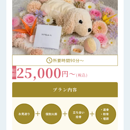
access_time
所要時間90分〜
25,000
総額
円～
(税込)
プラン内容