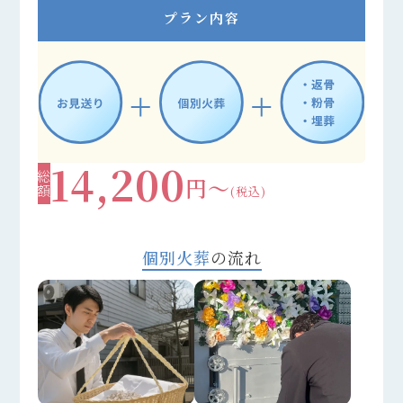
プラン内容
14,200
総額
円～
(税込)
個別火葬
の流れ