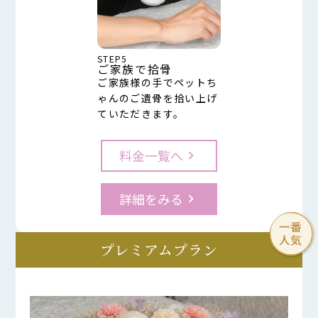
STEP5
ご家族で拾骨
ご家族様の手でペットち
ゃんのご遺骨を拾い上げ
ていただきます。
料金一覧へ
keyboard_arrow_right
詳細をみる
keyboard_arrow_right
プレミアムプラン