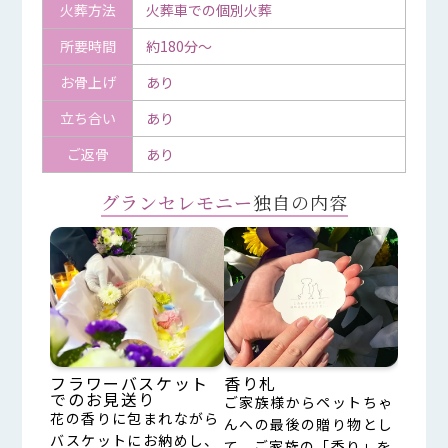
火葬方法
火葬車での個別火葬
所要時間
約180分～
お骨上げ
あり
立ち合い
あり
ご返骨
あり
グランセレモニー
独自の内容
フラワーバスケット
香り札
でのお見送り
ご家族様からペットちゃ
花の香りに包まれながら
んへの最後の贈り物とし
バスケットにお納めし、
て、ご家族の「香り」を