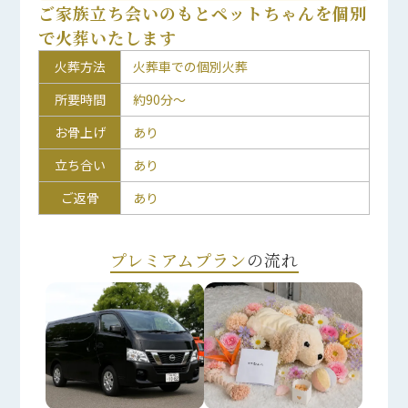
ご家族立ち会いのもとペットちゃんを個別
で火葬いたします
火葬方法
火葬車での個別火葬
所要時間
約90分～
お骨上げ
あり
立ち合い
あり
ご返骨
あり
プレミアムプラン
の流れ