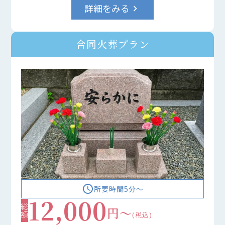
詳細をみる
keyboard_arrow_right
合同火葬プラン
access_time
所要時間5分〜
12,000
総額
円～
(税込)