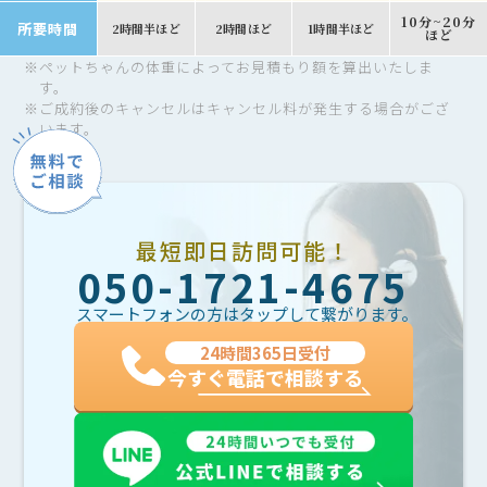
10分~20分
所要時間
2時間半ほど
2時間ほど
1時間半ほど
ほど
※
ペットちゃんの体重によってお見積もり額を算出いたしま
す。
※
ご成約後のキャンセルはキャンセル料が発生する場合がござ
います。
最短即日訪問可能！
050-1721-4675
スマートフォンの方はタップして繋がります。
24時間365日受付
今すぐ電話で相談する