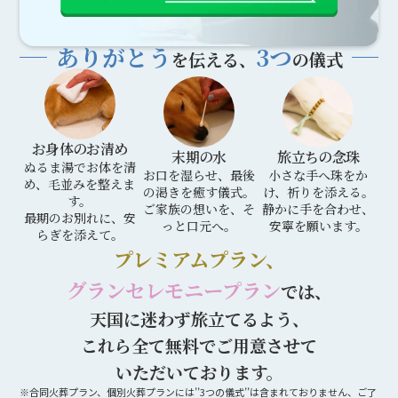
ありがとう
3つ
を伝える、
の儀式
お身体のお清め
末期の水
旅立ちの念珠
ぬるま湯でお体を清
お口を湿らせ、最後
小さな手へ珠をか
め、毛並みを整えま
の渇きを癒す儀式。
け、祈りを添える。
す。
ご家族の想いを、そ
静かに手を合わせ、
最期のお別れに、安
っと口元へ。
安寧を願います。
らぎを添えて。
プレミアムプラン、
グランセレモニープラン
では、
天国に迷わず旅立てるよう、
これら全て無料でご用意させて
いただいております。
※合同火葬プラン、個別火葬プランには’’3つの儀式’’は含まれておりません、ご了