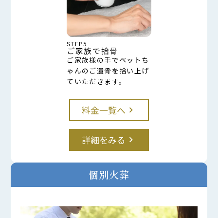
STEP5
ご家族で拾骨
ご家族様の手でペットち
ゃんのご遺骨を拾い上げ
ていただきます。
料金一覧へ
keyboard_arrow_right
詳細をみる
keyboard_arrow_right
個別火葬