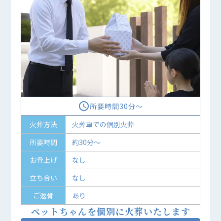
access_time
所要時間30分〜
火葬方法
火葬車での個別火葬
所要時間
約30分～
お骨上げ
なし
立ち合い
なし
ご返骨
あり
ペットちゃんを個別に火葬いたします