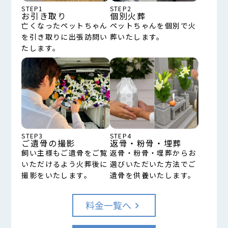
STEP1
STEP2
お引き取り
個別火葬
亡くなったペットちゃん
ペットちゃんを個別で火
を引き取りに出張訪問い
葬いたします。
たします。
STEP3
STEP4
ご遺骨の撮影
返骨・粉骨・埋葬
飼い主様もご遺骨をご覧
返骨・粉骨・埋葬からお
いただけるよう火葬後に
選びいただいた方法でご
撮影をいたします。
遺骨を供養いたします。
料金一覧へ
keyboard_arrow_right