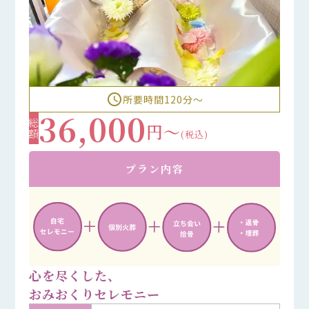
access_time
所要時間120分〜
36,000
総額
円～
(税込)
プラン内容
心を尽くした、
おみおくりセレモニー