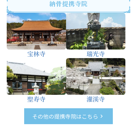
納骨提携寺院
宝林寺
瑞光寺
聖寿寺
灌溪寺
その他の提携寺院はこちら
keyboard_arrow_right