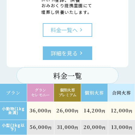
おみおくり提携霊園にて
埋葬し供養いたします。
料金一覧へ
keyboard_arrow_right
詳細を見る
keyboard_arrow_right
料金一覧
グラン
個別火葬
プラン
個別火葬
合同火葬
セレモニー
プレミアム
小動物(1kg
36,000
26,000
14,200
12,000
円
円
円
円
未満)
小型(3kg以
56,000
31,000
20,000
13,000
円
円
円
円
下)