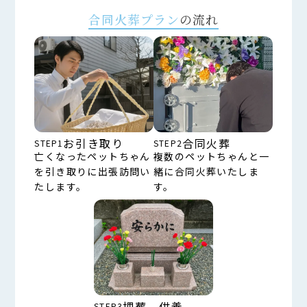
合同火葬プラン
の流れ
お引き取り
合同火葬
STEP1
STEP2
亡くなったペットちゃん
複数のペットちゃんと一
を引き取りに出張訪問い
緒に合同火葬いたしま
たします。
す。
埋葬、供養
STEP3