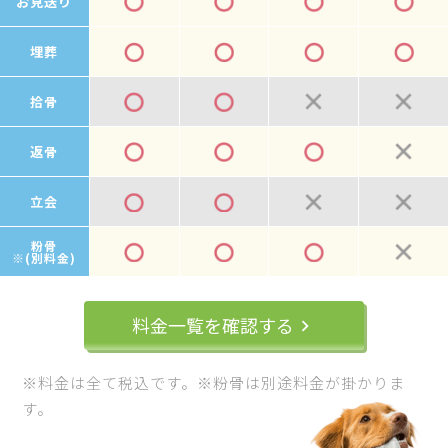
お見送り
埋葬
拾骨
返骨
立会
粉骨
※(別料金)
料金一覧を確認する
keyboard_arrow_right
※料金は全て税込です。※粉骨は別途料金が掛かりま
す。