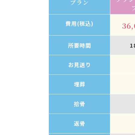
プラン
費用(税込)
36
所要時間
1
お見送り
埋葬
拾骨
返骨