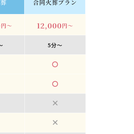
火葬
合同火葬プラン
0
12,000
円～
円～
～
5分～