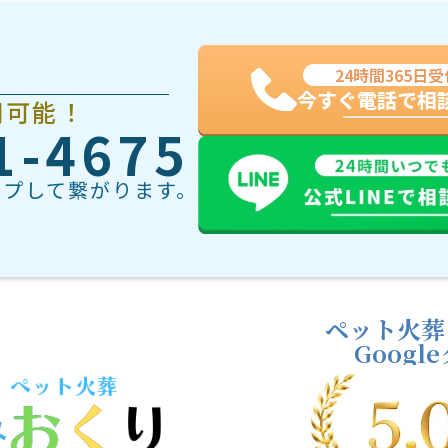
24時間365日受
今すぐ電話で相
問可能！
1-4675
ップして繋がります。
ペット火葬
Goog