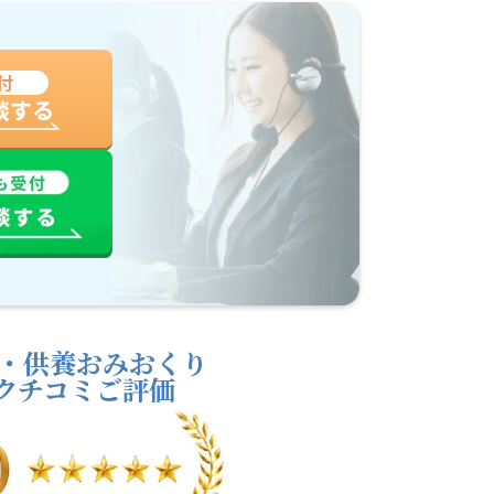
付
談する
・供養おみおくり
leクチコミご評価