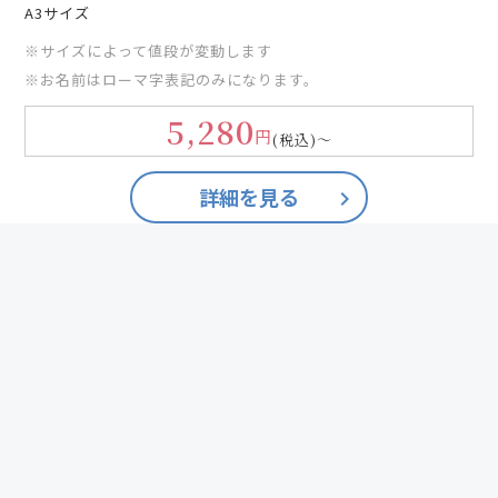
A3サイズ
※サイズによって値段が変動します
※お名前はローマ字表記のみになります。
5,280
円
(税込)
～
詳細を見る
keyboard_arrow_right