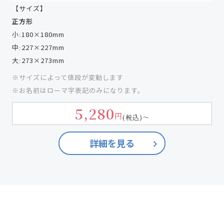
【サイズ】
正方形
小ː180×180mm
中ː227×227mm
大ː273×273mm
※サイズによって値段が変動します
※お名前はローマ字表記のみになります。
5,280
円
(税込)
～
詳細を見る
keyboard_arrow_right