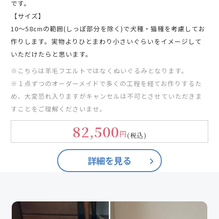
です。
【サイズ】
10〜58cmの範囲(しっぽ部分を除く)で犬種・猫種を考慮してお
作りします。実物よりひとまわり小さいぐらいをイメージして
いただけたらと思います。
※こちらは羊毛フエルトではなくぬいぐるみとなります。
※１点ずつのオーダーメイドで多くの工程を経てお作りするた
め、大変恐れ入りますがキャンセルは不可とさせていただきま
すことをご理解くださいませ。
82,500
円
(税込)
詳細を見る
keyboard_arrow_right