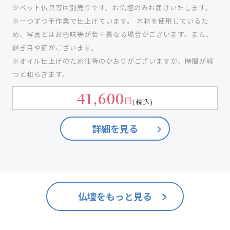
※ペット仏具等は別売りです。お仏壇のみお届けいたします。
※一つずつ手作業で仕上げています。 木材を使用しているた
め、写真とはお色味等が若干異なる場合がございます。また、
継ぎ目や節がございます。
※オイル仕上げのため独特のかおりがございますが、時間が経
つと和らぎます。
41,600
円
(税込)
詳細を見る
keyboard_arrow_right
仏壇をもっと見る
keyboard_arrow_right