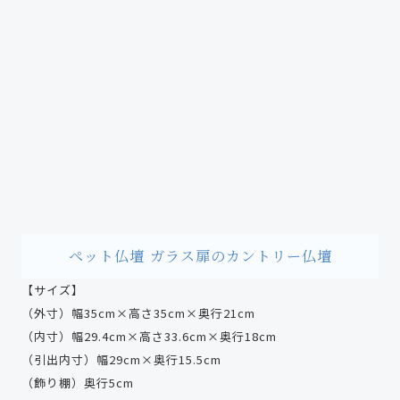
ペット仏壇 ガラス扉のカントリー仏壇
【サイズ】
（外寸）幅35cm×高さ35cm×奥行21cm
（内寸）幅29.4cm×高さ33.6cm×奥行18cm
（引出内寸）幅29cm×奥行15.5cm
（飾り棚）奥行5cm