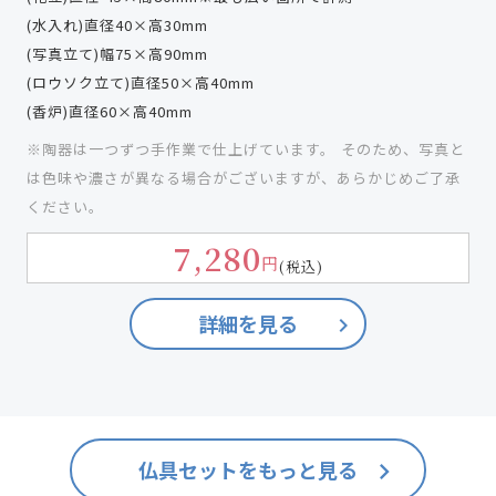
(水入れ)直径40×高30mm
(写真立て)幅75×高90mm
(ロウソク立て)直径50×高40mm
(香炉)直径60×高40mm
※陶器は一つずつ手作業で仕上げています。 そのため、写真と
は色味や濃さが異なる場合がございますが、あらかじめご了承
ください。
7,280
円
(税込)
詳細を見る
keyboard_arrow_right
仏具セットをもっと見る
keyboard_arrow_right