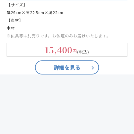
【サイズ】
幅29cm×高22.5cm×奥22cm
【素材】
木材
※仏具等は別売りです。お仏壇のみお届けいたします。
15,400
円
(税込)
詳細を見る
keyboard_arrow_right