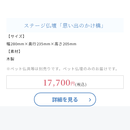
ステージ仏壇「思い出のかけ橋」
【サイズ】
幅280mm×奥行235mm×高さ205mm
【素材】
木製
※ペット仏具等は別売りです。ペット仏壇のみのお届けです。
17,700
円
(税込)
詳細を見る
keyboard_arrow_right