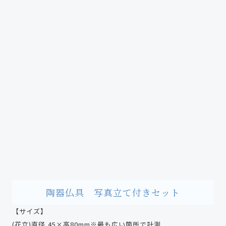
陶器仏具 写真立て付きセット
【サイズ】
(花立)直径 45×高80mm※最も広い箇所で計測