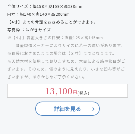
全体サイズ：幅158×奥159×高230mm
内寸：幅140×奥140×高200mm
【4寸】までの骨壷をおさめることができます。
写真枠 ：はがきサイズ
※【4寸】骨壷大きさの目安：直径125×高145mm
骨壷製造メーカーによりサイズに若干の違いがあります。
※骨袋におさめたままの場合は【３寸】までとなります。
※天然木材を使用しておりますため、木目による筋や節目がご
ざいます。そのため、傷のように見えたり、小さな凹み等がご
ざいますが、あらかじめご了承ください。
13,100
円
(税込)
詳細を見る
keyboard_arrow_right