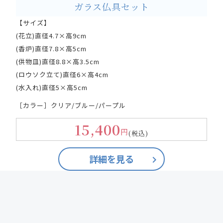
ガラス仏具セット
【サイズ】
(花立)直径4.7×高9cm
(香炉)直径7.8×高5cm
(供物皿)直径8.8×高3.5cm
(ロウソク立て)直径6×高4cm
(水入れ)直径5×高5cm
［カラー］クリア/ブルー/パープル
15,400
円
(税込)
詳細を見る
keyboard_arrow_right