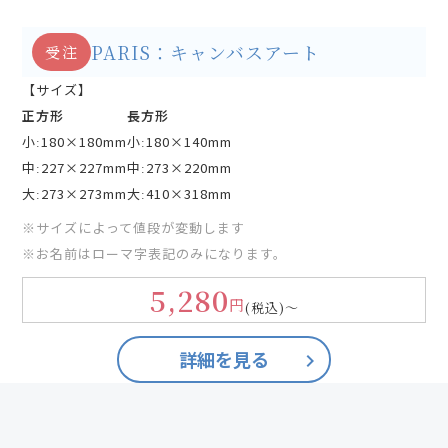
PARIS：キャンバスアート
受注
【サイズ】
正方形
長方形
小ː180×180mm
小ː180×140mm
中ː227×227mm
中ː273×220mm
大ː273×273mm
大ː410×318mm
※サイズによって値段が変動します
※お名前はローマ字表記のみになります。
5,280
円
(税込)
～
詳細を見る
keyboard_arrow_right