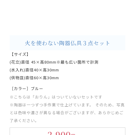
火を使わない陶器仏具３点セット
【サイズ】
(花立)直径 45×高80mm※最も広い箇所で計測
(水入れ)直径40×高30mm
(供物皿)直径60×高30mm
［カラー］ブルー
※こちらは「おりん」はついていないセットです
※陶器は一つずつ手作業で仕上げています。 そのため、写真
とは色味や濃さが異なる場合がございますが、あらかじめご
了承ください。
2,900