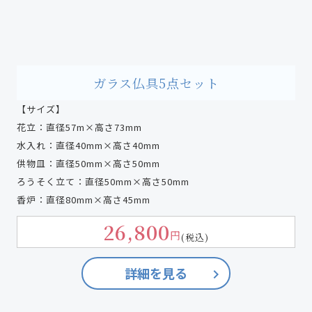
ガラス仏具5点セット
【サイズ】
花立：直径57m×高さ73mm
水入れ：直径40mm×高さ40mm
供物皿：直径50mm×高さ50mm
ろうそく立て：直径50mm×高さ50mm
香炉：直径80mm×高さ45mm
26,800
円
(税込)
詳細を見る
keyboard_arrow_right