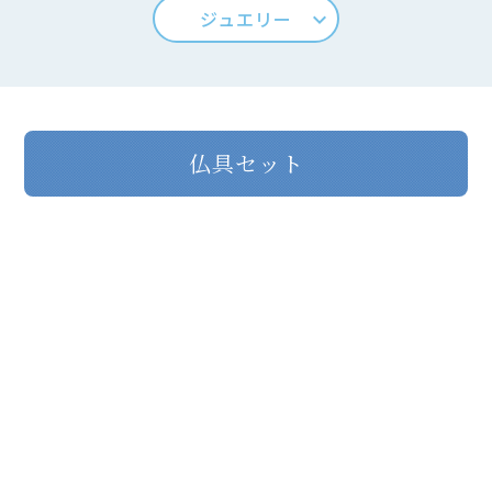
ジュエリー
keyboard_arrow_down
仏具セット