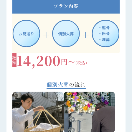
プラン内容
14,200
総額
円～
(税込)
個別火葬
の流れ