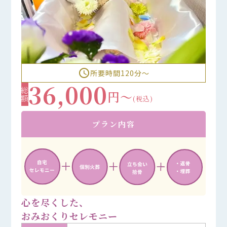
access_time
所要時間120分〜
36,000
総額
円～
(税込)
プラン内容
心を尽くした、
おみおくりセレモニー