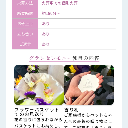
火葬方法
火葬車での個別火葬
所要時間
約180分～
お骨上げ
あり
立ち合い
あり
ご返骨
あり
グランセレモニー
独自の内容
フラワーバスケット
香り札
でのお見送り
ご家族様からペットちゃ
花の香りに包まれながら
んへの最後の贈り物とし
バスケットにお納めし、
て、ご家族の「香り」を