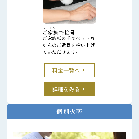
STEP5
ご家族で拾骨
ご家族様の手でペットち
ゃんのご遺骨を拾い上げ
ていただきます。
料金一覧へ
keyboard_arrow_right
詳細をみる
keyboard_arrow_right
個別火葬