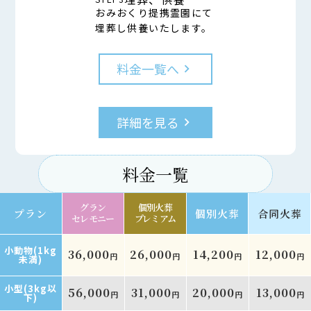
おみおくり提携霊園にて
埋葬し供養いたします。
料金一覧へ
keyboard_arrow_right
詳細を見る
keyboard_arrow_right
料金一覧
グラン
個別火葬
プラン
個別火葬
合同火葬
セレモニー
プレミアム
小動物(1kg
36,000
26,000
14,200
12,000
円
円
円
円
未満)
小型(3kg以
56,000
31,000
20,000
13,000
円
円
円
円
下)