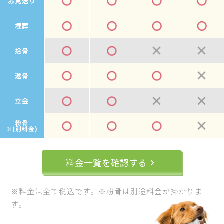
お見送り
埋葬
拾骨
返骨
立会
粉骨
※(別料金)
料金一覧を確認する
keyboard_arrow_right
※料金は全て税込です。※粉骨は別途料金が掛かりま
す。