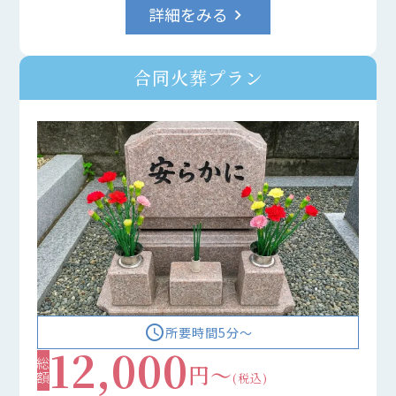
詳細をみる
keyboard_arrow_right
合同火葬プラン
access_time
所要時間5分〜
12,000
総額
円～
(税込)