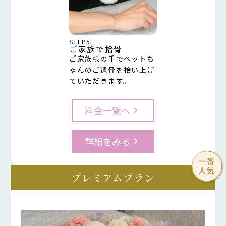
STEP5
ご家族で拾骨
ご家族様の手でペットち
ゃんのご遺骨を拾い上げ
ていただきます。
料金一覧へ
keyboard_arrow_right
詳細をみる
keyboard_arrow_right
プレミアムプラン