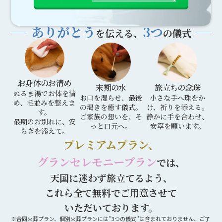
ありがとう
3つ
を伝える、
の儀式
お身体のお清め
末期の水
旅立ちの念珠
ぬるま湯でお体を清
お口を湿らせ、最後
小さな手へ珠をか
め、毛並みを整えま
の渇きを癒す儀式。
け、祈りを添える。
す。
ご家族の想いを、そ
静かに手を合わせ、
最期のお別れに、安
っと口元へ。
安寧を願います。
らぎを添えて。
プレミアムプラン、
グランセレモニープラン
では、
天国に迷わず旅立てるよう、
これら全て無料でご用意させて
いただいております。
※合同火葬プラン、個別火葬プランには’’3つの儀式’’は含まれておりません、ご了