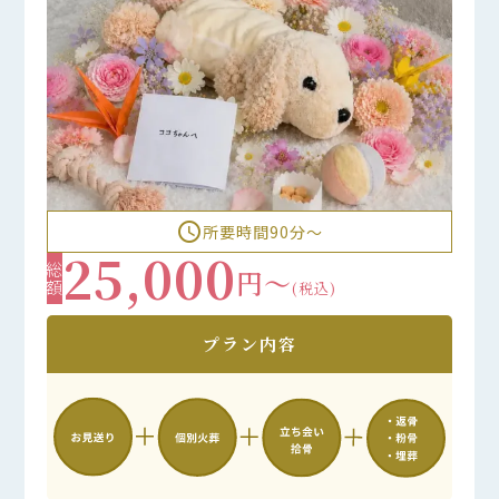
access_time
所要時間90分〜
25,000
総額
円～
(税込)
プラン内容