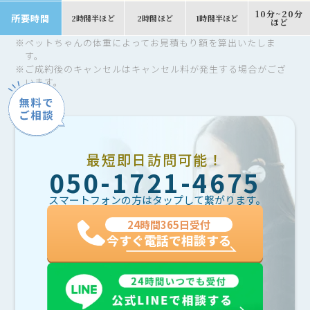
10分~20分
所要時間
2時間半ほど
2時間ほど
1時間半ほど
ほど
※
ペットちゃんの体重によってお見積もり額を算出いたしま
す。
※
ご成約後のキャンセルはキャンセル料が発生する場合がござ
います。
最短即日訪問可能！
050-1721-4675
スマートフォンの方はタップして繋がります。
24時間365日受付
今すぐ電話で相談する