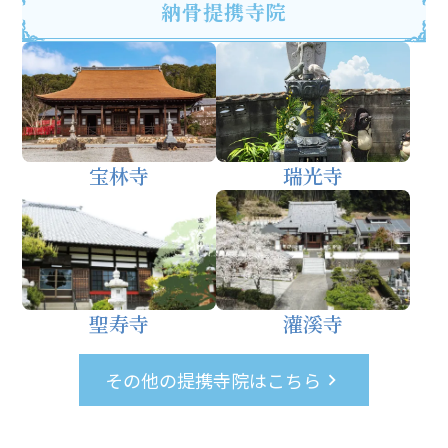
納骨提携寺院
宝林寺
瑞光寺
聖寿寺
灌溪寺
その他の提携寺院はこちら
keyboard_arrow_right