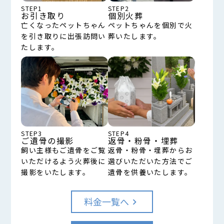
STEP1
STEP2
お引き取り
個別火葬
亡くなったペットちゃん
ペットちゃんを個別で火
を引き取りに出張訪問い
葬いたします。
たします。
STEP3
STEP4
ご遺骨の撮影
返骨・粉骨・埋葬
飼い主様もご遺骨をご覧
返骨・粉骨・埋葬からお
いただけるよう火葬後に
選びいただいた方法でご
撮影をいたします。
遺骨を供養いたします。
料金一覧へ
keyboard_arrow_right