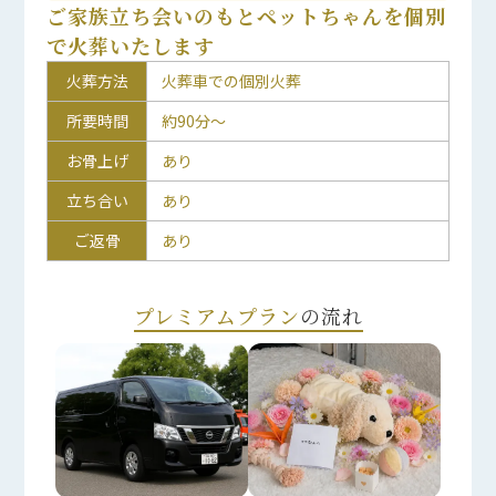
ご家族立ち会いのもとペットちゃんを個別
で火葬いたします
火葬方法
火葬車での個別火葬
所要時間
約90分～
お骨上げ
あり
立ち合い
あり
ご返骨
あり
プレミアムプラン
の流れ