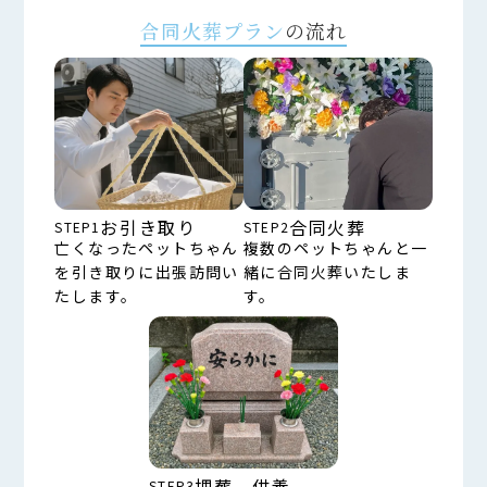
合同火葬プラン
の流れ
お引き取り
合同火葬
STEP1
STEP2
亡くなったペットちゃん
複数のペットちゃんと一
を引き取りに出張訪問い
緒に合同火葬いたしま
たします。
す。
埋葬、供養
STEP3