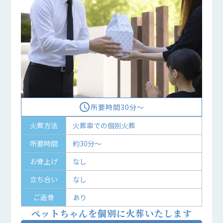
access_time
所要時間30分〜
火葬方法
火葬車での個別火葬
所要時間
約30分～
お骨上げ
なし
立ち合い
なし
ご返骨
あり
ペットちゃんを個別に火葬いたします