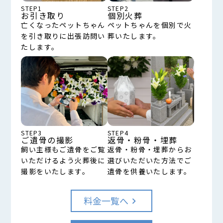
STEP1
STEP2
お引き取り
個別火葬
亡くなったペットちゃん
ペットちゃんを個別で火
を引き取りに出張訪問い
葬いたします。
たします。
STEP3
STEP4
ご遺骨の撮影
返骨・粉骨・埋葬
飼い主様もご遺骨をご覧
返骨・粉骨・埋葬からお
いただけるよう火葬後に
選びいただいた方法でご
撮影をいたします。
遺骨を供養いたします。
料金一覧へ
keyboard_arrow_right