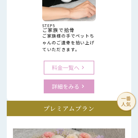
STEP5
ご家族で拾骨
ご家族様の手でペットち
ゃんのご遺骨を拾い上げ
ていただきます。
料金一覧へ
keyboard_arrow_right
詳細をみる
keyboard_arrow_right
プレミアムプラン