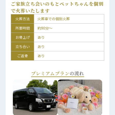
ご家族立ち会いのもとペットちゃんを個別
で火葬いたします
火葬方法
火葬車での個別火葬
所要時間
約90分～
お骨上げ
あり
立ち合い
あり
ご返骨
あり
プレミアムプラン
の流れ