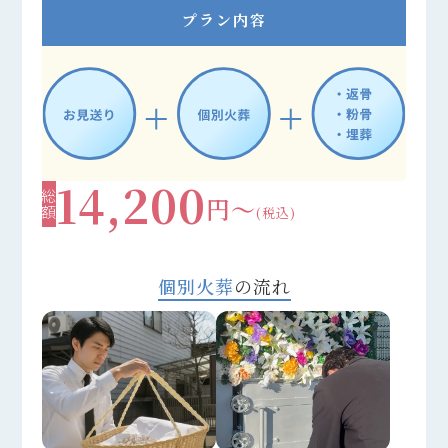
プラン内容
14,200
総額
円～
(税込)
個別火葬
の流れ