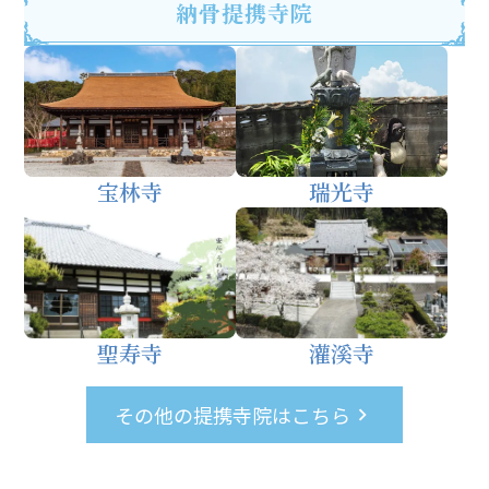
納骨提携寺院
宝林寺
瑞光寺
聖寿寺
灌溪寺
その他の提携寺院はこちら
keyboard_arrow_right