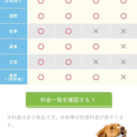
お見送り
埋葬
拾骨
返骨
立会
粉骨
※(別料金)
料金一覧を確認する
keyboard_arrow_right
※料金は全て税込です。※粉骨は別途料金が掛かりま
す。