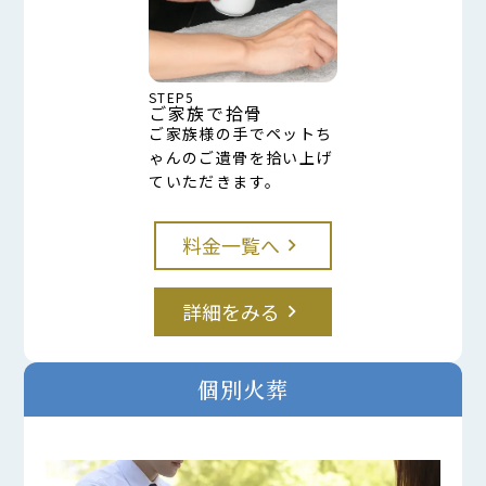
STEP5
ご家族で拾骨
ご家族様の手でペットち
ゃんのご遺骨を拾い上げ
ていただきます。
料金一覧へ
keyboard_arrow_right
詳細をみる
keyboard_arrow_right
個別火葬