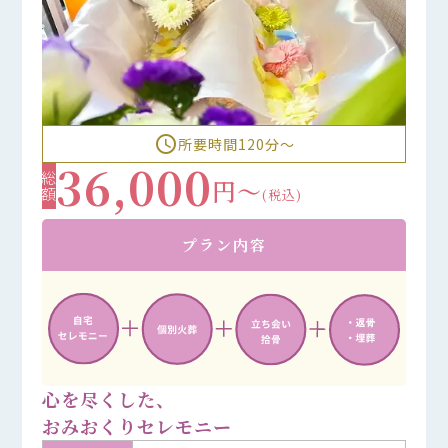
access_time
所要時間120分〜
36,000
総額
円～
(税込)
プラン内容
心を尽くした、
おみおくりセレモニー