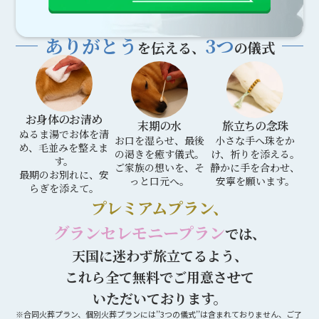
ありがとう
3つ
を伝える、
の儀式
お身体のお清め
末期の水
旅立ちの念珠
ぬるま湯でお体を清
お口を湿らせ、最後
小さな手へ珠をか
め、毛並みを整えま
の渇きを癒す儀式。
け、祈りを添える。
す。
ご家族の想いを、そ
静かに手を合わせ、
最期のお別れに、安
っと口元へ。
安寧を願います。
らぎを添えて。
プレミアムプラン、
グランセレモニープラン
では、
天国に迷わず旅立てるよう、
これら全て無料でご用意させて
いただいております。
※合同火葬プラン、個別火葬プランには’’3つの儀式’’は含まれておりません、ご了