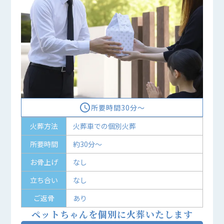
access_time
所要時間30分〜
火葬方法
火葬車での個別火葬
所要時間
約30分～
お骨上げ
なし
立ち合い
なし
ご返骨
あり
ペットちゃんを個別に火葬いたします