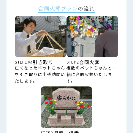
合同火葬プラン
の流れ
お引き取り
合同火葬
STEP1
STEP2
亡くなったペットちゃん
複数のペットちゃんと一
を引き取りに出張訪問い
緒に合同火葬いたしま
たします。
す。
埋葬、供養
STEP3