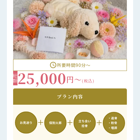
access_time
所要時間90分〜
25,000
総額
円～
(税込)
プラン内容