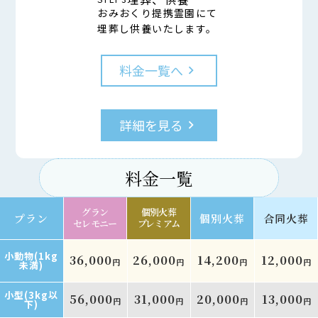
おみおくり提携霊園にて
埋葬し供養いたします。
料金一覧へ
keyboard_arrow_right
詳細を見る
keyboard_arrow_right
料金一覧
グラン
個別火葬
プラン
個別火葬
合同火葬
セレモニー
プレミアム
小動物(1kg
36,000
26,000
14,200
12,000
円
円
円
円
未満)
小型(3kg以
56,000
31,000
20,000
13,000
円
円
円
円
下)