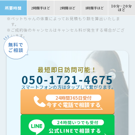
10分~20分
所要時間
2時間半ほど
2時間ほど
1時間半ほど
ほど
※
ペットちゃんの体重によってお見積もり額を算出いたしま
す。
※
ご成約後のキャンセルはキャンセル料が発生する場合がござ
います。
最短即日訪問可能！
050-1721-4675
スマートフォンの方はタップして繋がります。
24時間365日受付
今すぐ電話で相談する