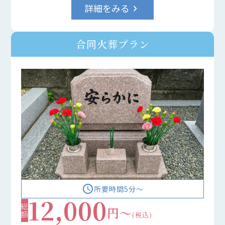
詳細をみる
keyboard_arrow_right
合同火葬プラン
access_time
所要時間5分〜
12,000
総額
円～
(税込)