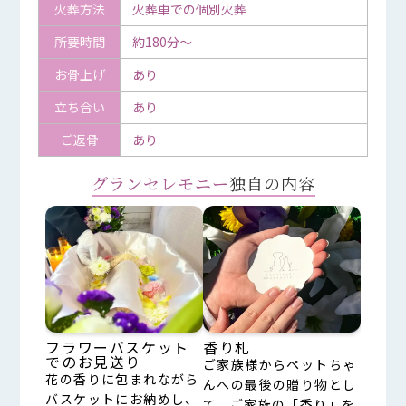
火葬方法
火葬車での個別火葬
所要時間
約180分～
お骨上げ
あり
立ち合い
あり
ご返骨
あり
グランセレモニー
独自の内容
フラワーバスケット
香り札
でのお見送り
ご家族様からペットちゃ
花の香りに包まれながら
んへの最後の贈り物とし
バスケットにお納めし、
て、ご家族の「香り」を