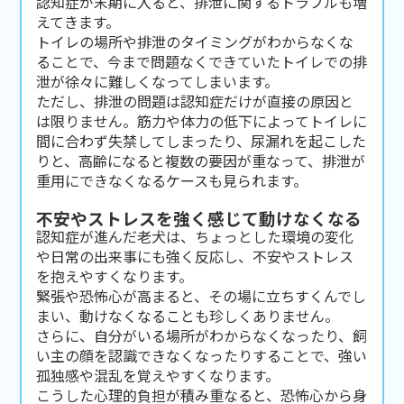
認知症が末期に入ると、排泄に関するトラブルも増
えてきます。
トイレの場所や排泄のタイミングがわからなくな
ることで、今まで問題なくできていたトイレでの排
泄が徐々に難しくなってしまいます。
ただし、排泄の問題は認知症だけが直接の原因と
は限りません。筋力や体力の低下によってトイレに
間に合わず失禁してしまったり、尿漏れを起こした
りと、高齢になると複数の要因が重なって、排泄が
重用にできなくなるケースも見られます。
不安やストレスを強く感じて動けなくなる
認知症が進んだ老犬は、ちょっとした環境の変化
や日常の出来事にも強く反応し、不安やストレス
を抱えやすくなります。
緊張や恐怖心が高まると、その場に立ちすくんでし
まい、動けなくなることも珍しくありません。
さらに、自分がいる場所がわからなくなったり、飼
い主の顔を認識できなくなったりすることで、強い
孤独感や混乱を覚えやすくなります。
こうした心理的負担が積み重なると、恐怖心から身