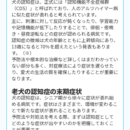
犬の認知症は、正式には「認知機能不全症候群
（CDS）」と呼ばれており、人のアルツハイマー病
に似た症状が表れると考えられています。
主に、刺激に対して反応が鈍くなったり、学習能力
や記憶機能が低下したりすることで、徘徊・夜鳴
き・昼夜逆転などの症状が認められる病気です。
認知症の徴候は犬の年齢とともに上昇傾向にあり、
13歳になると70％を超えたという発表もありま
す。（※）
予防法や根本的な治療など詳しくはまだわかってい
ない部分も多く、対症療法により症状を遅らせた
り、愛犬の生活の質を確保したりすることが重要に
なります。
老犬の認知症の末期症状
犬の認知症は、シニア期から徐々に症状が表れ始
める病気です。症状はさまざまで、環境が変わるこ
とで新たな症状が表れることもあります。
予防法や対処法を考える際、まずは認知症として
どのような症状が出やすいのかを把握しておくこ
とが重要です。