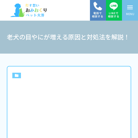
menu
MENU
老犬の目やにが増える原因と対処法を解説！
folder