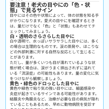
要注意！老犬の目やにの「色・状
態」で見るサイン
目やにはその色や状態によって、体の状態を知る手
がかりになります。愛犬の目やにを確認するとき
は、量だけでなく「色」と「状態」もあわせてチ
ェックしてみましょう。
白・透明のさらさらした目やに
白や透明で、水っぽいサラサラした目やには、多く
の場合は生理的なものです。涙の蒸発や、ほこりな
どの外部刺激に対する自然な反応として生じるこ
とがあります。
ただし、量が多くいつも目が濡れているような状
態が続く場合は、涙がうまく排出されずに溢れて
いる「流涙症」の可能性もあります。量の変化に気
をつけながら観察しましょう。
黄色・緑色のドロっとした目やに
黄色や緑色で粘り気の強い目やには、細菌感染や
炎症が起きているサインである可能性があります。
結膜炎や角膜炎など、治療が必要な目の病気が隠れ
ていることもあるため、早めに動物病院を受診す