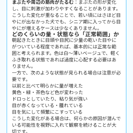
まぶたや周辺の筋肉がたるむ
：まぶたの形が変化
し、目に刺激が加わりやすくなることがあります。
こうした変化が重なることで、若い頃にはさほど目
やにが出なかった犬でも、シニア期に入ってから目
やにが増えるケースは少なくありません。
どのくらいの量・状態なら「正常範囲」か
朝起きたときに目頭や目尻に少量の乾いた目やに
がついている程度であれば、基本的には正常な範
囲と考えられます。色は白〜薄いベージュで、軽く
ふき取れる状態であれば過度に心配する必要はあ
りません。
一方で、次のような状態が見られる場合は注意が必
要です。
以前と比べて明らかに量が増えた
黄色・緑・茶色など色が変わった
ドロっとしていたり、粘り気が強い
目が赤くなっている・腫れている
目を気にして頻繁にこすっている
こうした変化がある場合は、何らかの原因が潜んで
いる可能性を視野に入れて観察を続けることが大
切です。