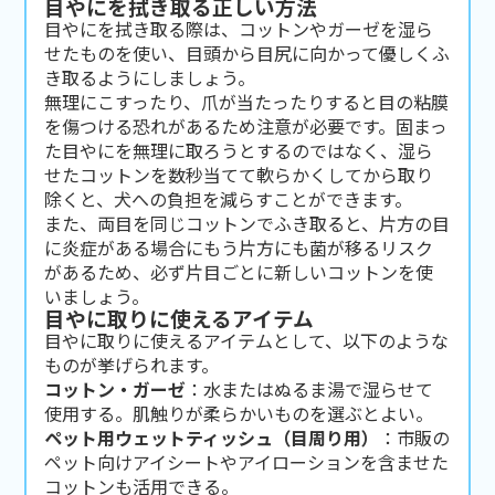
目やにを拭き取る正しい方法
目やにを拭き取る際は、コットンやガーゼを湿ら
せたものを使い、目頭から目尻に向かって優しくふ
き取るようにしましょう。
無理にこすったり、爪が当たったりすると目の粘膜
を傷つける恐れがあるため注意が必要です。固まっ
た目やにを無理に取ろうとするのではなく、湿ら
せたコットンを数秒当てて軟らかくしてから取り
除くと、犬への負担を減らすことができます。
また、両目を同じコットンでふき取ると、片方の目
に炎症がある場合にもう片方にも菌が移るリスク
があるため、必ず片目ごとに新しいコットンを使
いましょう。
目やに取りに使えるアイテム
目やに取りに使えるアイテムとして、以下のような
ものが挙げられます。
コットン・ガーゼ
：水またはぬるま湯で湿らせて
使用する。肌触りが柔らかいものを選ぶとよい。
ペット用ウェットティッシュ（目周り用）
：市販の
ペット向けアイシートやアイローションを含ませた
コットンも活用できる。