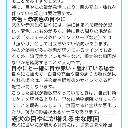
ることをおすすめします。
特に、目やにの量が急増したり、目の充血・腫れを
伴っている場合は要注意です。
茶色・赤茶色の目やに
茶色や赤茶色の目やには、涙に含まれる成分が酸
化・変色したものが多く、特に目の周りの毛が白
い犬（マルチーズやビションフリーゼなど）では
「涙やけ」として目立ちやすい傾向があります。
涙の分泌量が多い状態が続いているサインでもあ
るため、流涙症やアレルギーなど、根本的な原因が
ないかを確認することが大切です。
目やにと一緒に目が赤い・腫れている場合
目やにに加えて、白目の充血や目の周りの腫れが見
られる場合は、感染症や眼疾患のサインである可
能性が高くなります。
こうした症状が複数重なっているときは、自己判断
でケアを続けるよりも、早めに動物病院で診てもら
うことを優先しましょう。放置すると症状が悪化し
たり、視力に影響が出るケースもあります。
老犬の目やにが増える主な原因
老犬に目やにが増える背景には、さまざまな原因