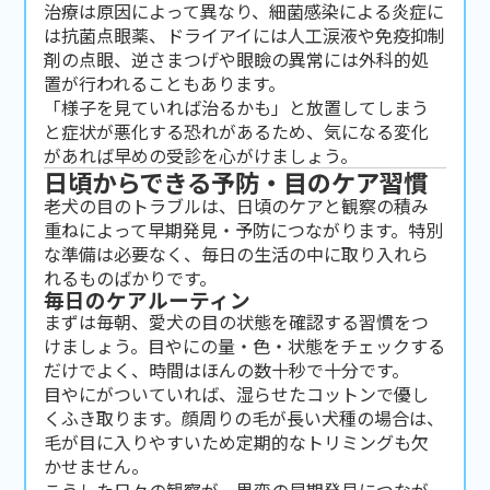
治療は原因によって異なり、細菌感染による炎症に
は抗菌点眼薬、ドライアイには人工涙液や免疫抑制
剤の点眼、逆さまつげや眼瞼の異常には外科的処
置が行われることもあります。
「様子を見ていれば治るかも」と放置してしまう
と症状が悪化する恐れがあるため、気になる変化
があれば早めの受診を心がけましょう。
日頃からできる予防・目のケア習慣
老犬の目のトラブルは、日頃のケアと観察の積み
重ねによって早期発見・予防につながります。特別
な準備は必要なく、毎日の生活の中に取り入れら
れるものばかりです。
毎日のケアルーティン
まずは毎朝、愛犬の目の状態を確認する習慣をつ
けましょう。目やにの量・色・状態をチェックする
だけでよく、時間はほんの数十秒で十分です。
目やにがついていれば、湿らせたコットンで優し
くふき取ります。顔周りの毛が長い犬種の場合は、
毛が目に入りやすいため定期的なトリミングも欠
かせません。
こうした日々の観察が、異変の早期発見につなが