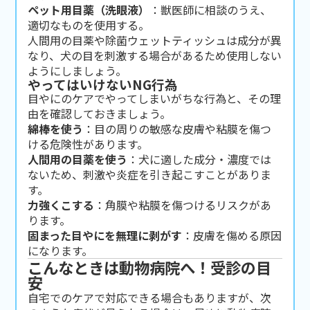
ペット用目薬（洗眼液）
：獣医師に相談のうえ、
適切なものを使用する。
人間用の目薬や除菌ウェットティッシュは成分が異
なり、犬の目を刺激する場合があるため使用しない
ようにしましょう。
やってはいけないNG行為
目やにのケアでやってしまいがちな行為と、その理
由を確認しておきましょう。
綿棒を使う
：目の周りの敏感な皮膚や粘膜を傷つ
ける危険性があります。
人間用の目薬を使う
：犬に適した成分・濃度では
ないため、刺激や炎症を引き起こすことがありま
す。
力強くこする
：角膜や粘膜を傷つけるリスクがあ
ります。
固まった目やにを無理に剥がす
：皮膚を傷める原因
になります。
こんなときは動物病院へ！受診の目
安
自宅でのケアで対応できる場合もありますが、次