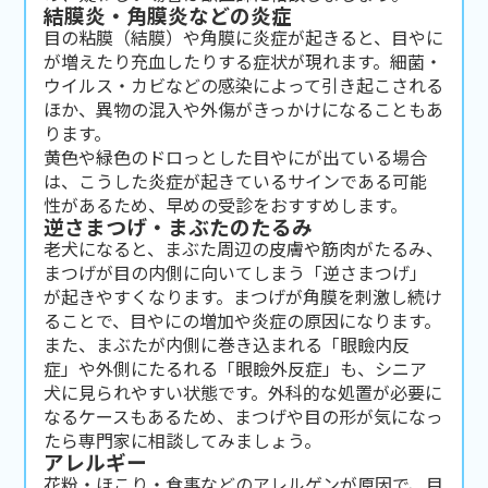
結膜炎・角膜炎などの炎症
目の粘膜（結膜）や角膜に炎症が起きると、目やに
が増えたり充血したりする症状が現れます。細菌・
ウイルス・カビなどの感染によって引き起こされる
ほか、異物の混入や外傷がきっかけになることもあ
ります。
黄色や緑色のドロっとした目やにが出ている場合
は、こうした炎症が起きているサインである可能
性があるため、早めの受診をおすすめします。
逆さまつげ・まぶたのたるみ
老犬になると、まぶた周辺の皮膚や筋肉がたるみ、
まつげが目の内側に向いてしまう「逆さまつげ」
が起きやすくなります。まつげが角膜を刺激し続け
ることで、目やにの増加や炎症の原因になります。
また、まぶたが内側に巻き込まれる「眼瞼内反
症」や外側にたるれる「眼瞼外反症」も、シニア
犬に見られやすい状態です。外科的な処置が必要に
なるケースもあるため、まつげや目の形が気になっ
たら専門家に相談してみましょう。
アレルギー
花粉・ほこり・食事などのアレルゲンが原因で、目