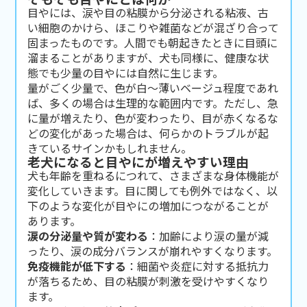
目やには、涙や目の粘膜から分泌される粘液、古
い細胞のかけら、ほこりや雑菌などが混ざり合って
固まったものです。人間でも朝起きたときに目頭に
溜まることがありますが、犬も同様に、健康な状
態でも少量の目やには自然に生じます。
量がごく少量で、色が白〜薄いベージュ程度であれ
ば、多くの場合は生理的な範囲内です。ただし、急
に量が増えたり、色が変わったり、目が赤くなるな
どの変化があった場合は、何らかのトラブルが起
きているサインかもしれません。
老犬になると目やにが増えやすい理由
犬も年齢を重ねるにつれて、さまざまな身体機能が
変化していきます。目に関しても例外ではなく、以
下のような変化が目やにの増加につながることが
あります。
涙の分泌量や質が変わる
：加齢により涙の量が減
ったり、涙の成分バランスが崩れやすくなります。
免疫機能が低下する
：細菌や炎症に対する抵抗力
が落ちるため、目の粘膜が刺激を受けやすくなり
ます。