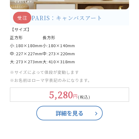
PARIS：キャンバスアート
受注
【サイズ】
正方形
長方形
小ː180×180mm
小ː180×140mm
中ː227×227mm
中ː273×220mm
大ː273×273mm
大ː410×318mm
※サイズによって値段が変動します
※お名前はローマ字表記のみになります。
5,280
円
(税込)
詳細を見る
keyboard_arrow_right